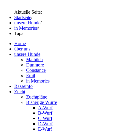
Aktuelle Seite:
Startseite
/
unsere Hunde
/
in Memories
/
Tapa
Home
über uns
unsere Hunde
Mathilda
Dunmore
Constance
Emil
in Memories
Rasseinfo
Zucht
Zuchtpläne
Bisherige Würfe
A-Wurf
B-Wurf
C-Wurf
D-Wurf
E-Wurf